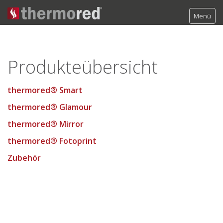
Menü
Über Infrarotheizungen
Produkteübersicht
Produkte
thermored® Smart
thermored® Smart
thermored® Steel
thermored® Glamour
thermored® Glamour
thermored® Mirror
thermored® Mirror
thermored® Fotoprint
thermored® Fotoprint
Zubehör
Zubehör
Service
Kontakt