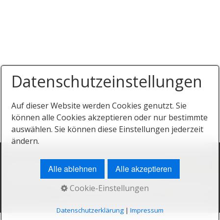
Datenschutzeinstellungen
Auf dieser Website werden Cookies genutzt. Sie
können alle Cookies akzeptieren oder nur bestimmte
auswählen. Sie können diese Einstellungen jederzeit
ändern.
Startseite
Kontakt
Impressum
Datenschutz
Alle ablehnen
Alle akzeptieren
Barrierefreiheit
Cookie-Einstellungen
© 2026 thermored® Designer Infrarotheizungen
Datenschutzerklärung
|
Impressum